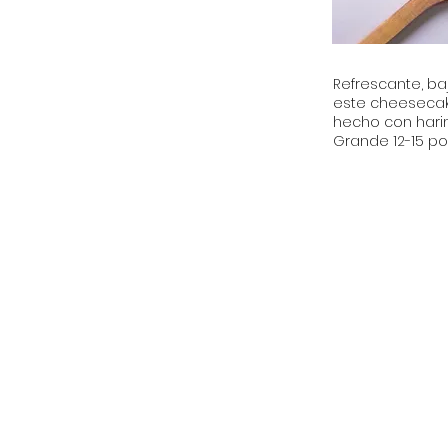
Refrescante, baj
este cheesecake
hecho con harin
Grande 12-15 p