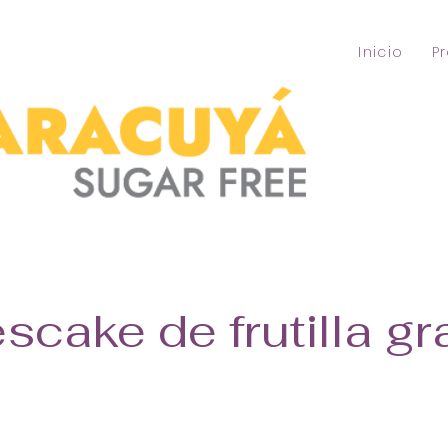
Inicio
P
scake de frutilla g