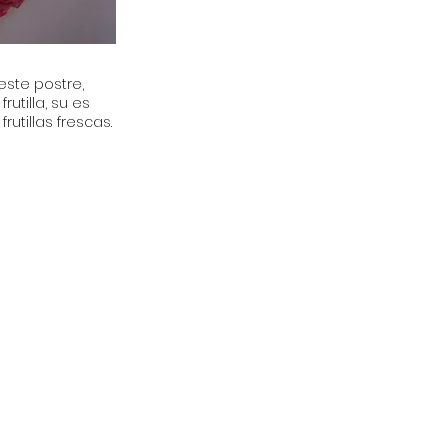
 este postre,
tilla, su es
tillas frescas.